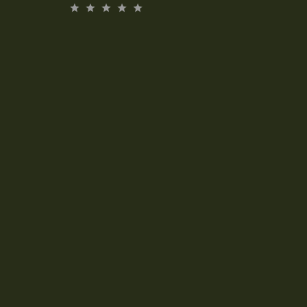
EN
FR
DE
PT
ES