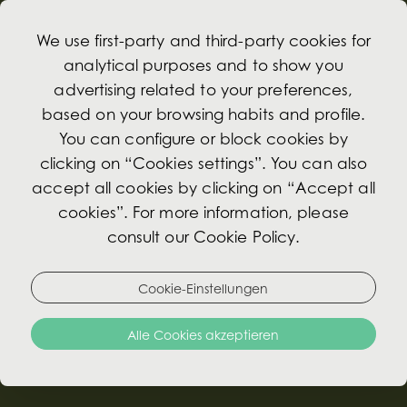
We use first-party and third-party cookies for
analytical purposes and to show you
advertising related to your preferences,
based on your browsing habits and profile.
Zimmer Und Suiten
You can configure or block cookies by
clicking on “Cookies settings”. You can also
accept all cookies by clicking on “Accept all
Das Hotel verfügt über 82 Zimmer, darunter eine
cookies”. For more information, please
Präsidentensuite, 3 Palace-Suiten und 16 Junior-
consult our Cookie Policy.
Suiten, mit Aussicht über Lissabon bzw. für jene
Gäste, die noch mehr Ruhe schätzen, mit Blick
auf den wunderbaren Innenhof.
Cookie-Einstellungen
Alle Cookies akzeptieren
Die Zimmer sind vollständig schallisoliert und
verfügen über einen Gratis-Internet-Zugang über
WI-FI und Kabel. Die Badezimmer sind vollständig