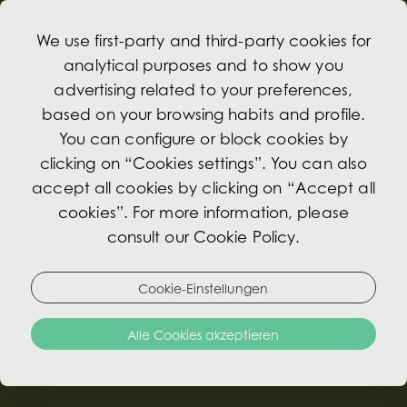
We use first-party and third-party cookies for
analytical purposes and to show you
advertising related to your preferences,
based on your browsing habits and profile.
Über Uns
You can configure or block cookies by
clicking on “Cookies settings”. You can also
accept all cookies by clicking on “Accept all
WENN SIE UNS BESUCHEN MÖCHTEN,
cookies”. For more information, please
BEREITEN SIE SICH AUF EINE REISE DURCH
consult our Cookie Policy.
DIE ZEIT VOR.
Das Ende des 19. Jahrhunderts erbaute Hotel
Cookie-Einstellungen
Avenida Palace zählt zu den renommiertesten
Alle Cookies akzeptieren
und traditionsreichsten Hotels Lissabons und ist
bekannt für seinen exzellenten, persönlichen
Service. Es gehört keiner Hotelkette an, sondern