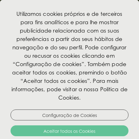
Utilizamos cookies próprios e de terceiros
para fins analíticos e para lhe mostrar
publicidade relacionada com as suas
preferências a partir dos seus hábitos de
O Concierge
navegação e do seu perfil. Pode configurar
ou recusar os cookies clicando em
“Configuração de cookies”. Também pode
Como parte da sua experiência no Avenida
aceitar todos os cookies, premindo o botão
Palace, temos disponível uma Portaria com
“Aceitar todos os cookies”. Para mais
uma equipa experiente que o ajudará a
informações, pode visitar a nossa Politica de
planear a sua visita a Lisboa.
Cookies.
Se procura sugestões para circuitos turísticos,
restaurantes, transfers ou somente ajuda para
Configuração de Cookies
planear o seu dia, os nossos Concierges farão o
Aceitar todos os Cookies
seu melhor para responder a todas as suas