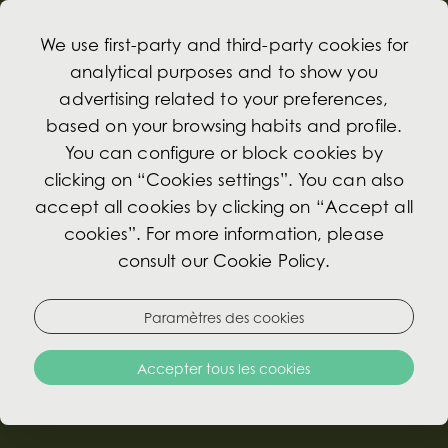
We use first-party and third-party cookies for
analytical purposes and to show you
advertising related to your preferences,
based on your browsing habits and profile.
Contacts
You can configure or block cookies by
clicking on “Cookies settings”. You can also
accept all cookies by clicking on “Accept all
Si vous avez des questions ou des
cookies”. For more information, please
commentaires, veuillez nous contacter, nous
consult our Cookie Policy.
avons une équipe toujours à votre disposition.
Pour faire votre réservation, nous rendre visite au
Paramètres des cookies
« réserver ».
Accepter tous les cookies
BROCHURE